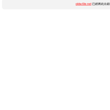
oktw.6te.net
已經將此出錯